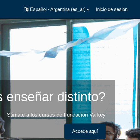
Español - Argentina ‎(es_ar)‎
Inicio de sesión
 enseñar distinto?
Súmate a los cursos de Fundación Varkey
Accede aquí