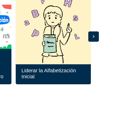
Liderar la Alfabetización
PLIE Catam
ro
Inicial
SUPERVIS