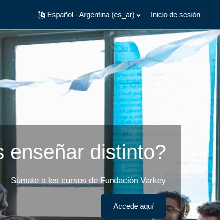
Español - Argentina ‎(es_ar)‎
Inicio de sesión
 enseñar distinto?
Súmate a los cursos de Fundación Varkey
Accede aquí