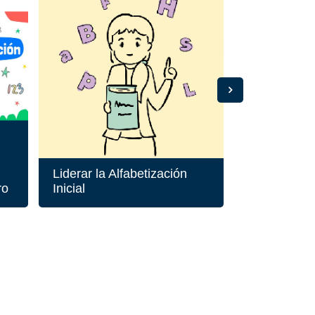
Liderar la Alfabetización
PLIE Catam
ro
Inicial
SUPERVIS